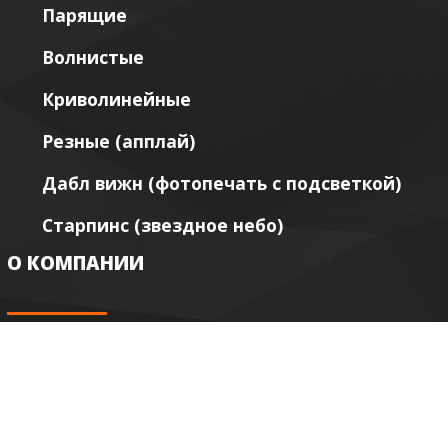
Парящие
Волнистые
Криволинейные
Резные (апплай)
Дабл вижн (фотопечать с подсветкой)
Старпинс (звездное небо)
О КОМПАНИИ
Акции и скидки
Сертификаты качества