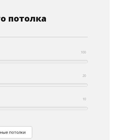
о потолка
100
20
10
ные потолки