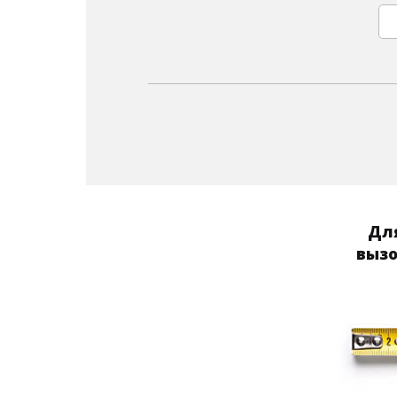
Для
вызо