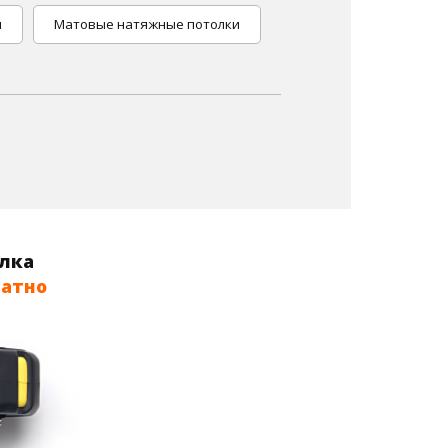
и
Матовые натяжные потолки
олка
латно