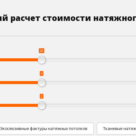
й расчет стоимости натяжног
20
4
2
Эксклюзивные фактуры натяжных потолков
Тканевые натяж