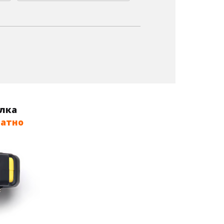
олка
латно