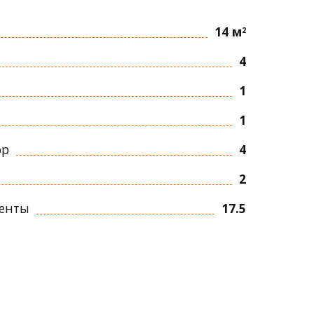
14 м
2
4
1
1
ор
4
2
ленты
17.5