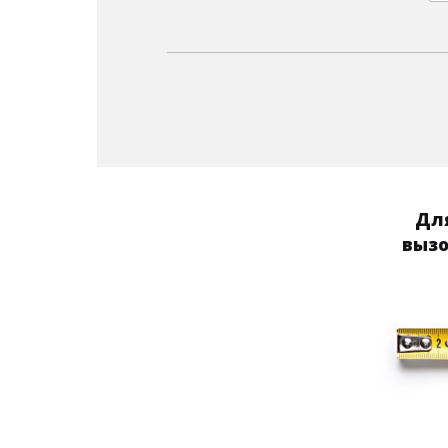
Для
вызо