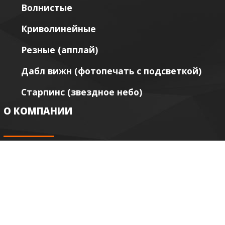
Волнистые
Криволинейные
Резные (апплай)
Дабл вижн (фотопечать с подсветкой)
Старпинс (звездное небо)
О КОМПАНИИ
Акции и скидки
Сертификаты качества
Контакты: Адрес и телефон