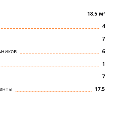
18.5 м
2
4
7
ьников
6
1
7
ленты
17.5