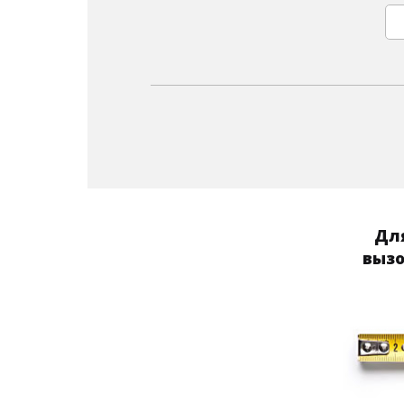
Для
вызо