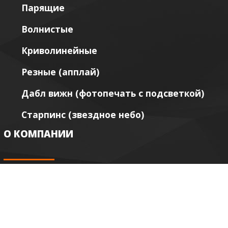
Парящие
Волнистые
Криволинейные
Резные (апплай)
Дабл вижн (фотопечать с подсветкой)
Старпинс (звездное небо)
О КОМПАНИИ
Акции и скидки
Сертификаты качества