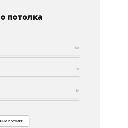
о потолка
100
20
10
ные потолки