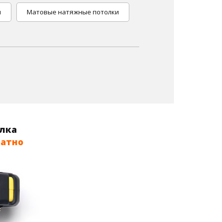
и
Матовые натяжные потолки
олка
латно