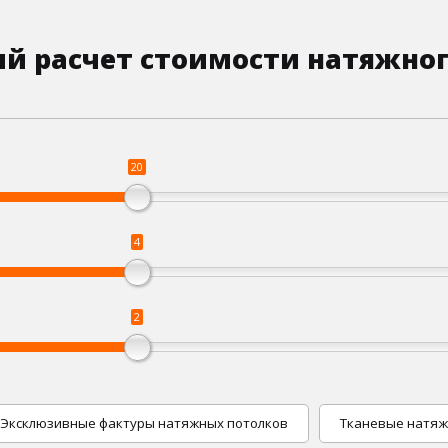
й расчет стоимости натяжног
20
4
2
Эксклюзивные фактуры натяжных потолков
Тканевые натяж