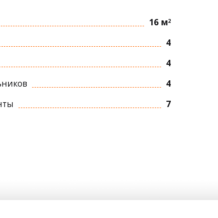
16 м
2
4
4
ьников
4
нты
7