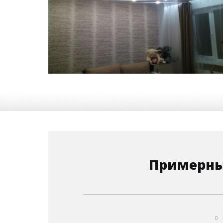
17 м
11 450 руб.
2
Стоимость
Площадь
Примерны
0