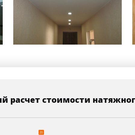
8 м
4 500 руб.
2
Стоимость
Площадь
й расчет стоимости натяжног
20