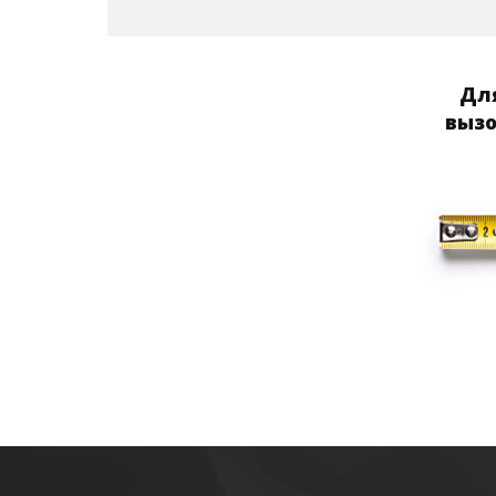
Для
вызо