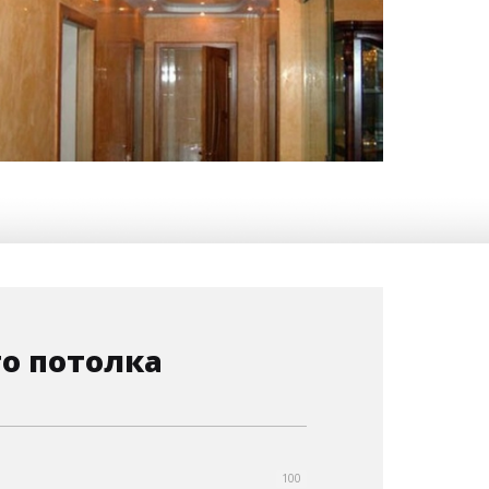
10 м
18 700 руб.
2
Стоимость
Площадь
о потолка
100