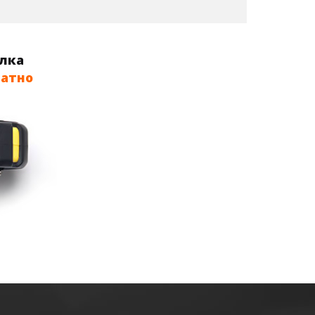
олка
латно