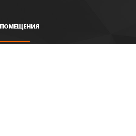
ПОМЕЩЕНИЯ
Гостиная
Кафе
Спальня
Ресторан
Кухня
Мансарда
Ванная
Офис
Детская
Бассейн
Прихожая
Частный дом