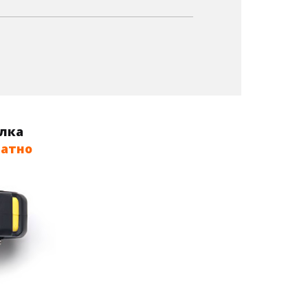
олка
латно