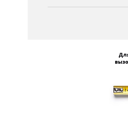
Для
вызо