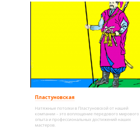
Пластуновская
Натяжные потолки в Пластуновской от нашей
компании – это воплощение передового мирового
опыта и профессиональных достижений наших
мастеров.