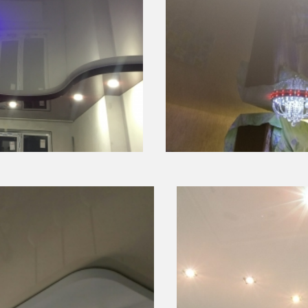
21 000 руб.
14 м
2
имость
Площадь