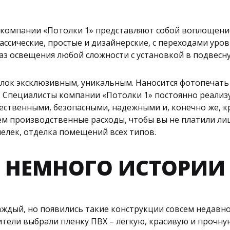
 компании «Потолки 1» представляют собой воплощени
ассические, простые и дизайнерские, с переходами ур
аз освещения любой сложности с установкой в подвесн
лок эксклюзивным, уникальным. Наносится фотопечать 
Специалисты компании «Потолки 1» постоянно реализую
ественными, безопасными, надежными и, конечно же, к
ем производственные расходы, чтобы вы не платили ли
елек, отделка помещений всех типов.
НЕМНОГО ИСТОРИИ
дый, но появились такие конструкции совсем недавно –
ители выбрали пленку ПВХ – легкую, красивую и проч